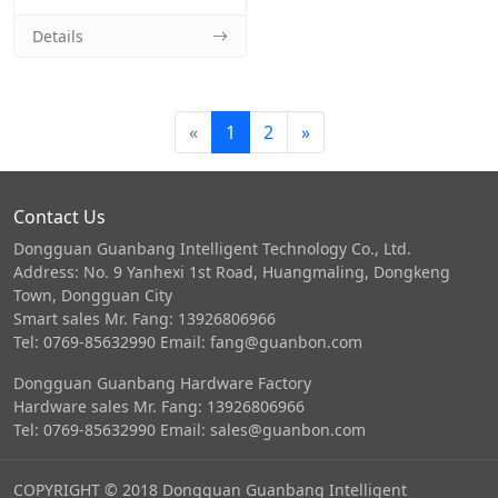
Details
«
1
2
»
Contact Us
Dongguan Guanbang Intelligent Technology Co., Ltd.
Address: No. 9 Yanhexi 1st Road, Huangmaling, Dongkeng
Town, Dongguan City
Smart sales Mr. Fang: 13926806966
Tel: 0769-85632990 Email: fang@guanbon.com
Dongguan Guanbang Hardware Factory
Hardware sales Mr. Fang: 13926806966
Tel: 0769-85632990 Email: sales@guanbon.com
COPYRIGHT © 2018 Dongguan Guanbang Intelligent