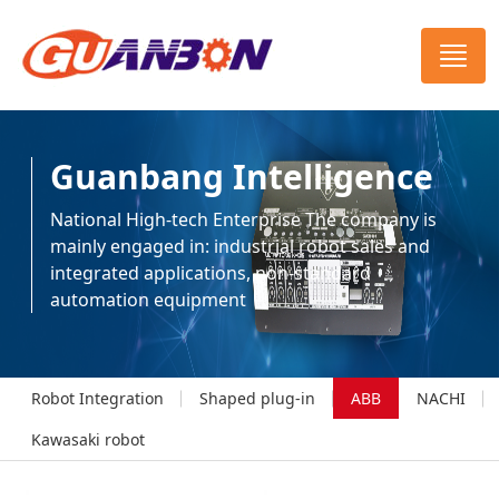
Guanbang Intelligence
National High-tech Enterprise The company is
mainly engaged in: industrial robot sales and
integrated applications, non-standard
automation equipment
Robot Integration
Shaped plug-in
ABB
NACHI
Kawasaki robot